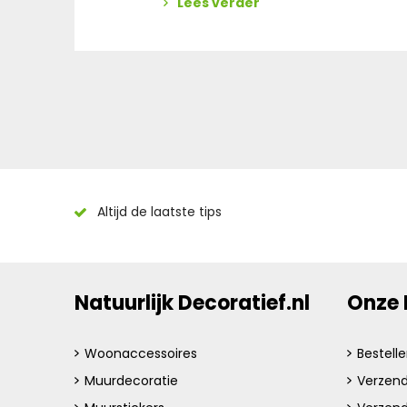
Lees verder
e
l
f
t
e
m
a
k
e
Altijd de laatste tips
n
Natuurlijk Decoratief.nl
Onze 
Woonaccessoires
Bestell
Muurdecoratie
Verzend