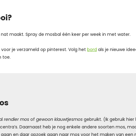
oi?
e nat maakt. Spray de mosbal één keer per week in met water.
n
voor je verzameld op pinterest. Volg het
bord
als je nieuwe idee
 toe.
mos
al
rendier mos
of
gewoon klauwtjesmos
gebruikt. (Ik gebruik hie
uincentra’s. Daarnaast heb je nog enkele andere soorten mos, maa
n gaan en daar opzoek gaan naar mos voor het maken van een 