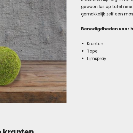
gewoon los op tafel neer te
gemakkelijk zelf een mo
Benodigdheden voor h
Kranten
Tape
Lijmspray
n kranten